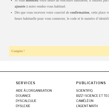
Si vous
modifiez
votre heure de rencontre habituelle, n’oubliez pas 
ajoutée
à notre rendez-vous habituel.
Dès que vous recevrez votre courriel de
confirmation
, cette place 
heure habituelle pour vous connecter, le code et le numéro d’identifi
Complet !
SERVICES
PUBLICATIONS
AIDE À L'ORGANISATION
SCIENTIFIQ
DOUANCE
BIZZ ! SCIENCE ET T
DYSCALCULIE
CAMÉLÉON
DYSLEXIE
L'AGENT MATH