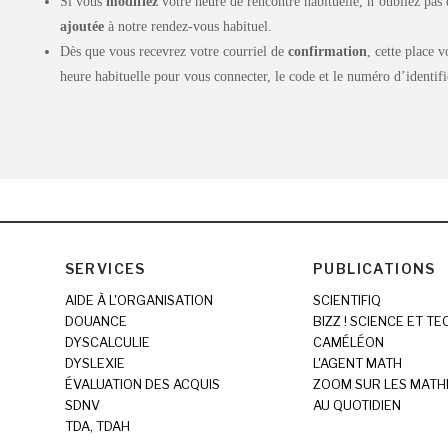
Si vous
modifiez
votre heure de rencontre habituelle, n’oubliez pas 
ajoutée
à notre rendez-vous habituel.
Dès que vous recevrez votre courriel de
confirmation
, cette place 
heure habituelle pour vous connecter, le code et le numéro d’identifi
SERVICES
PUBLICATIONS
AIDE À L'ORGANISATION
SCIENTIFIQ
DOUANCE
BIZZ ! SCIENCE ET T
DYSCALCULIE
CAMÉLÉON
DYSLEXIE
L'AGENT MATH
ÉVALUATION DES ACQUIS
ZOOM SUR LES MATH
SDNV
AU QUOTIDIEN
TDA, TDAH