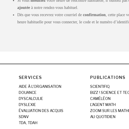
Si vous
modifiez
votre heure de rencontre habituelle, n’oubliez pas 
ajoutée
à notre rendez-vous habituel.
Dès que vous recevrez votre courriel de
confirmation
, cette place 
heure habituelle pour vous connecter, le code et le numéro d’identifi
SERVICES
PUBLICATIONS
AIDE À L'ORGANISATION
SCIENTIFIQ
DOUANCE
BIZZ ! SCIENCE ET T
DYSCALCULIE
CAMÉLÉON
DYSLEXIE
L'AGENT MATH
ÉVALUATION DES ACQUIS
ZOOM SUR LES MATH
SDNV
AU QUOTIDIEN
TDA, TDAH