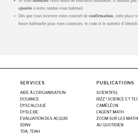
Si vous
modifiez
votre heure de rencontre habituelle, n’oubliez pas 
ajoutée
à notre rendez-vous habituel.
Dès que vous recevrez votre courriel de
confirmation
, cette place 
heure habituelle pour vous connecter, le code et le numéro d’identifi
SERVICES
PUBLICATIONS
AIDE À L'ORGANISATION
SCIENTIFIQ
DOUANCE
BIZZ ! SCIENCE ET T
DYSCALCULIE
CAMÉLÉON
DYSLEXIE
L'AGENT MATH
ÉVALUATION DES ACQUIS
ZOOM SUR LES MATH
SDNV
AU QUOTIDIEN
TDA, TDAH